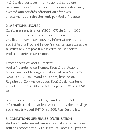
intérêts des tiers.
Les informations à caractère
personnel ne seront pas communiquées à des tiers,
excepté aux sociétés détenant ou détenues,
directement ou indirectement, par Veolia Propreté.
2. MENTIONS LEGALES
Conformément à la loi n°
2004-575
du 21 juin 2004
pour la confiance dans l’économie numérique,
veuillez trouver ci-dessous les informations sur la
société Veolia Propreté Ile-de-France. Le site accessible
à l’adresse « bio-pole.fr » est édité par la société
Veolia Propreté Ile-de-France.
Coordonnées de Veolia Propreté :
Veolia Propreté Ile-de-France, Société par Actions
Simplifiée, dont le siège social est situé à Nanterre
92000 au 28 boulevard de Pesaro, inscrite au
Registre du Commerce et des Sociétés de Nanterre
sous le numéro
608 202 727
, téléphone :
01 55 67 60
00
.
Le site bio-pole.fr est hébergé sur les matériels
informatiques de la société Wix.com LTD dont le siège
social est à Arcueil 94110, au 5-37, Rue Berthollet.
3. CONDITIONS GENERALES D’UTILISATION
Veolia Propreté Ile-de-France et ses filiales et sociétés
affiliées proposent aux utilisateurs l’accès au présent