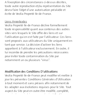
A l’exception des circonstances ci-dessus décrites,
toute autre reproduction et/ou représentation du Site
devra faire l’objet d’une autorisation préalable et
écrite de Veolia Propreté Ile-de-France.
Liens Hypertextes
Veolia Propreté Ile-de-France décline formellement
toute responsabilité quant aux contenus des autres
sites vers lesquels le Site offre des liens et sur
l’utilisation qui en est faite par l’utilisateur. Ces liens
sont proposés aux utilisateurs du Site uniquement en
tant que service. La décision d’activer les liens
appartient à l’utilisateur exclusivement. En outre, il
lui incombe de prendre les précautions nécessaires
pour éviter toute contamination du Site par
notamment un ou plusieurs “virus”.
Modification des Conditions D’utilisations
Veolia Propreté Ile-de-France peut modifier et mettre à
jour les présentes Conditions Générales d’Utilisation
à tout moment et sans préavis afin notamment de
les adapter aux évolutions requises pour le Site. Tout
aspect du Site peut en outre être modifié, complété,
supprimé ou mis à jour sans préavis, à l’entière
discrétion de Veolia Propreté Ile-de-France.
Juridiction Compétente et Droit Applicable